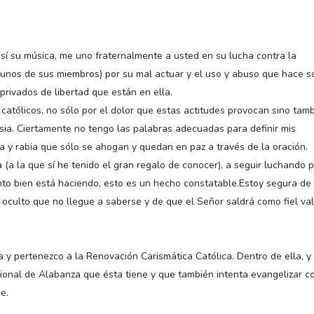
í su música, me uno fraternalmente a usted en su lucha contra la
gunos de sus miembros) por su mal actuar y el uso y abuso que hace s
privados de libertad que están en ella.
tólicos, no sólo por el dolor que estas actitudes provocan sino tam
sia. Ciertamente no tengo las palabras adecuadas para definir mis
a y rabia que sólo se ahogan y quedan en paz a través de la oración.
(a la que sí he tenido el gran regalo de conocer), a seguir luchando 
to bien está haciendo, esto es un hecho constatable.Estoy segura de
culto que no llegue a saberse y de que el Señor saldrá como fiel va
 y pertenezco a la Renovación Carismática Católica. Dentro de ella, y
cional de Alabanza que ésta tiene y que también intenta evangelizar c
e.