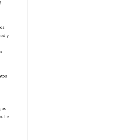
é
nos
ted y
na
atos
igos
o. Le