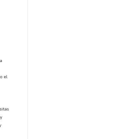
na
o el
sitas
 y
y