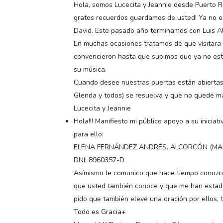
Hola, somos Lucecita y Jeannie desde Puerto Ri
gratos recuerdos guardamos de usted! Ya no es
David. Este pasado año terminamos con Luis A
En muchas ocasiones tratamos de que visitara 
convencieron hasta que supimos que ya no esta
su música.
Cuando desee nuestras puertas están abiertas
Glenda y todos) se resuelva y que no quede m
Lucecita y Jeannie
Hola!!! Manifiesto mi público apoyo a su inicia
para ello:
ELENA FERNÁNDEZ ANDRÉS. ALCORCÓN (MA
DNI: 8960357-D
Asímismo le comunico que hace tiempo conozco
que usted también conoce y que me han estado 
pido que también eleve una oración por ellos, 
Todo es Gracia+