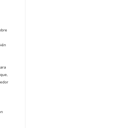
obre
bién
para
 que,
ledor
on