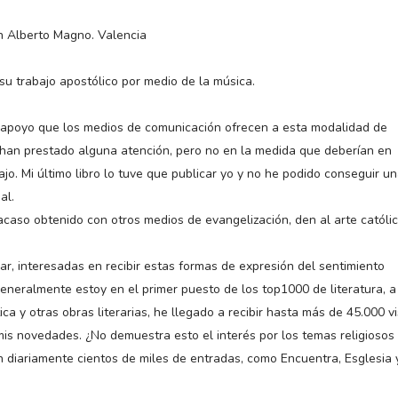
n Alberto Magno. Valencia
 su trabajo apostólico por medio de la música.
e apoyo que los medios de comunicación ofrecen a esta modalidad de
 han prestado alguna atención, pero no en la medida que deberían en
ajo. Mi último libro lo tuve que publicar yo y no he podido conseguir u
al.
fracaso obtenido con otros medios de evangelización, den al arte católic
r, interesadas en recibir estas formas de expresión del sentimiento
 generalmente estoy en el primer puesto de los top1000 de literatura, a
ca y otras obras literarias, he llegado a recibir hasta más de 45.000 vi
 mis novedades. ¿No demuestra esto el interés por los temas religiosos
n diariamente cientos de miles de entradas, como Encuentra, Esglesia 
.