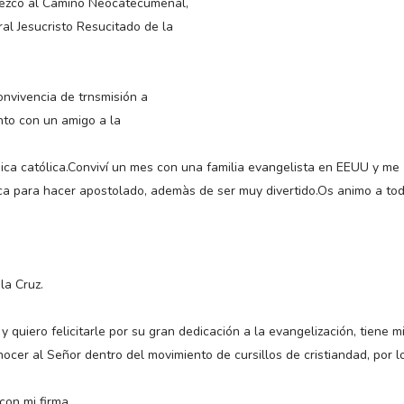
nezco al Camino Neocatecumenal,
al Jesucristo Resucitado de la
onvivencia de trnsmisión a
to con un amigo a la
sica católica.Conviví un mes con una familia evangelista en EEUU y me
ica para hacer apostolado, ademàs de ser muy divertido.Os animo a to
la Cruz.
quiero felicitarle por su gran dedicación a la evangelización, tiene m
cer al Señor dentro del movimiento de cursillos de cristiandad, por l
.
on mi firma.