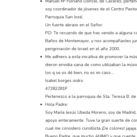
Manuel Mª Floriano Doncel, de Cáceres, perte
soy coordinador de jóvenes de el Centro Pastor
Parroquia San José.
Un fuerte abrazo en el Señor.
P.D: Te recuerdo de que has venido a alguna c
Baños de Montemayor, y nos acompañastes jun
perigrinación de Israel en el año 2000.
Me adhiero a esta inicativa de promover la mú
dieron envidia sana de como utilizaban la mús
los q se os dé bien, no es mi caso…
Isabel borges isidro
47282281P
Pertenezco a la parroquia de Sta. Teresa B. de 
Hola Padre:
Soy María Jesús Ubeda Moreno, soy de Madrid, y 
apoyo enteramente. Tuve la gran suerte de cono
cual me considero cursillista ¡De colores! jajaja
Bueno Padre, que mucho ANIMO y que cuente c