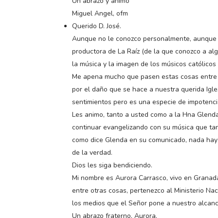
Un abrazo y ánimo
Miguel Angel, ofm
Querido D. José.
Aunque no le conozco personalmente, aunque s
productora de La Raíz (de la que conozco a al
la música y la imagen de los músicos católicos 
Me apena mucho que pasen estas cosas entre ca
por el daño que se hace a nuestra querida Igle
sentimientos pero es una especie de impotenci
Les animo, tanto a usted como a la Hna Glenda 
continuar evangelizando con su música que tan
como dice Glenda en su comunicado, nada hay o
de la verdad.
Dios les siga bendiciendo.
Mi nombre es Aurora Carrasco, vivo en Granada
entre otras cosas, pertenezco al Ministerio Na
los medios que el Señor pone a nuestro alcanc
Un abrazo fraterno. Aurora.