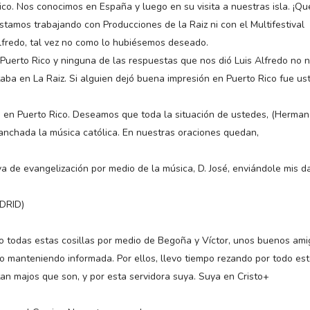
co. Nos conocimos en España y luego en su visita a nuestras isla. ¡Qu
tamos trabajando con Producciones de la Raiz ni con el Multifestival
lfredo, tal vez no como lo hubiésemos deseado.
Puerto Rico y ninguna de las respuestas que nos dió Luis Alfredo no 
ba en La Raiz. Si alguien dejó buena impresión en Puerto Rico fue us
 en Puerto Rico. Deseamos que toda la situación de ustedes, (Herma
anchada la música católica. En nuestras oraciones quedan,
tiva de evangelización por medio de la música, D. José, enviándole mis d
DRID)
 todas estas cosillas por medio de Begoña y Víctor, unos buenos am
manteniendo informada. Por ellos, llevo tiempo rezando por todo est
tan majos que son, y por esta servidora suya. Suya en Cristo+