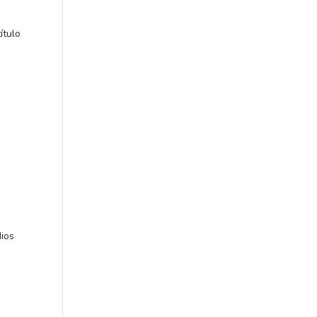
ítulo
ios