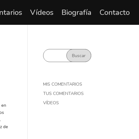
ntarios
Vídeos
Biografía
Contacto
MIS COMENTARIOS
TUS COMENTARIOS
VÍDEOS
r en
dos
l
z de