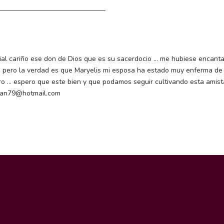
———————————————–
ecial cariño ese don de Dios que es su sacerdocio … me hubiese encant
, pero la verdad es que Maryelis mi esposa ha estado muy enferma de
o … espero que este bien y que podamos seguir cultivando esta amis
argan79@hotmail.com